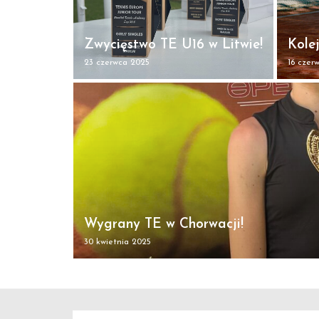
Zwycięstwo TE U16 w Litwie!
Kole
23 czerwca 2025
16 czer
Wygrany TE w Chorwacji!
30 kwietnia 2025