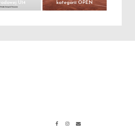
odowej U14
kategorii OPEN