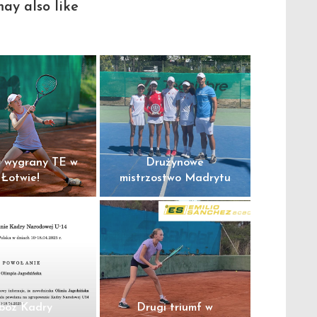
ay also like
y wygrany TE w
Drużynowe
Łotwie!
mistrzostwo Madrytu
bóz Kadry
Drugi triumf w