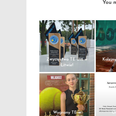
You m
Zwycięstwo TE U16 w
Kolejn
Litwie!
Wygrany TE w
O