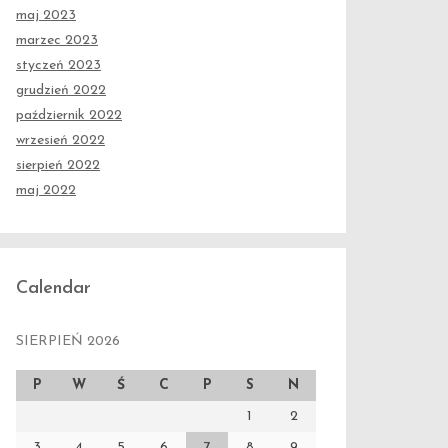
maj 2023
marzec 2023
styczeń 2023
grudzień 2022
październik 2022
wrzesień 2022
sierpień 2022
maj 2022
Calendar
SIERPIEŃ 2026
P
W
Ś
C
P
S
N
1
2
3
4
5
6
7
8
9