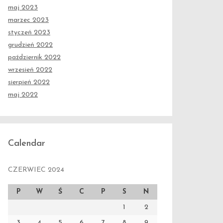
maj 2023
marzec 2023
styczeń 2023
grudzień 2022
październik 2022
wrzesień 2022
sierpień 2022
maj 2022
Calendar
CZERWIEC 2024
P
W
Ś
C
P
S
N
1
2
3
4
5
6
7
8
9