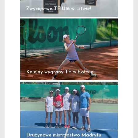
Zwycięstwo TE U16 w Litwie!
Kolejny wygrany TE w Łotwie!
Drużynowe mistrzostwo Madrytu